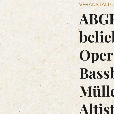
VERANSTALT
ABGE
belie
Oper
Bass
Müll
Altis