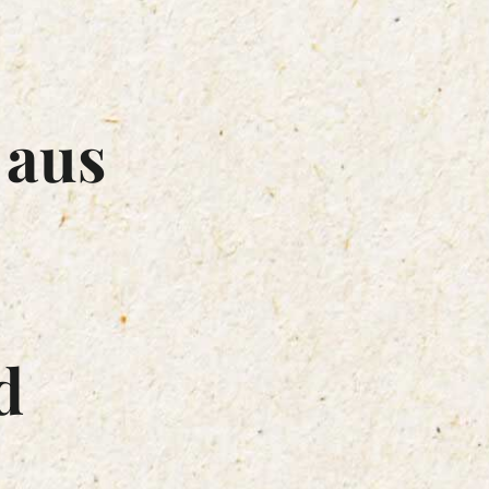
 aus
d