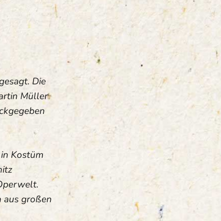
gesagt. Die
rtin Müller
ückgegeben
 in Kostüm
itz
Operwelt.
n aus großen