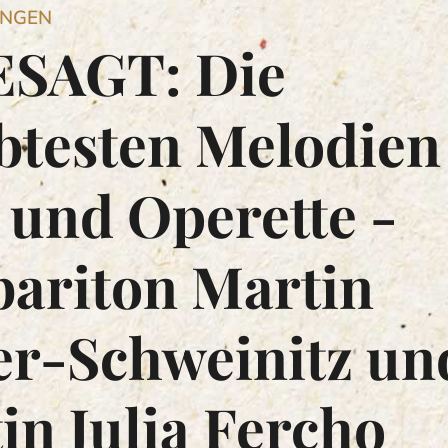
UNGEN
SAGT: Die
btesten Melodien
 und Operette -
bariton Martin
er-Schweinitz un
tin Julia Fercho