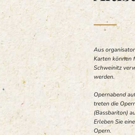
Aus organisato
Karten können f
Schweinitz ver
werden.
Opernabend auf
treten die Oper
(Bassbariton) a
Erleben Sie ei
Opern.