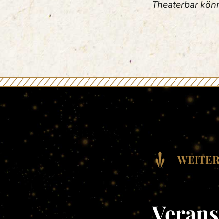
Theaterbar kön
WEITER
Verans