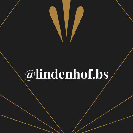
Footer
@lindenhof.bs