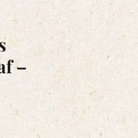
s
af –