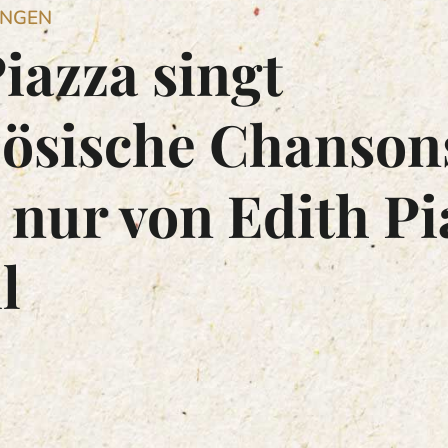
UNGEN
iazza singt
zösische Chanson
 nur von Edith Pi
l