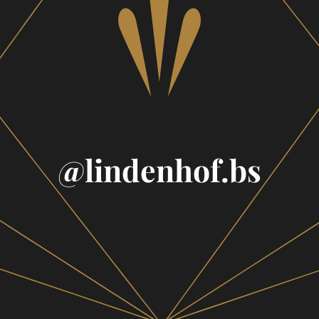
Footer
@lindenhof.bs