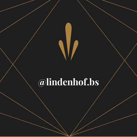
Footer
@lindenhof.bs