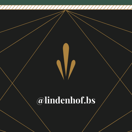
Footer
@lindenhof.bs